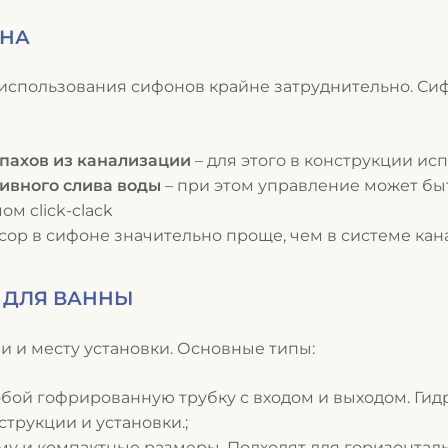
ОНА
использования сифонов крайне затруднительно. Си
пахов из канализации
– для этого в конструкции ис
ивного слива воды
– при этом управление может бы
м click-clack
асор в сифоне значительно проще, чем в системе кан
 ДЛЯ ВАННЫ
 и месту установки. Основные типы:
обой гофрированную трубку с входом и выходом. Ги
трукции и установки.;
му и компактные размеры.
Подходят для горизонтал