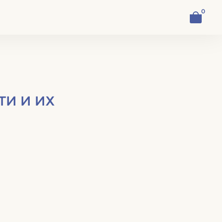
0
Корзи
И И ИХ