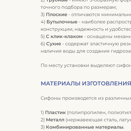
точного подбора по размерам;
Плоские
- о
тличаются минимально
Бутылочные
- н
аиболее распростр
конструкции, надежность и удобств
С клик-клаком
- о
снащены механи
Сухие
- с
одержат эластичную рези
наличия воды для создания гидроза
По месту установки выделяют сифон
МАТЕРИАЛЫ ИЗГОТОВЛЕНИ
Сифоны производятся из различных
Пластик
(полипропилен, полиэтил
Металл
(нержавеющая сталь, латун
Комбинированные материалы
.