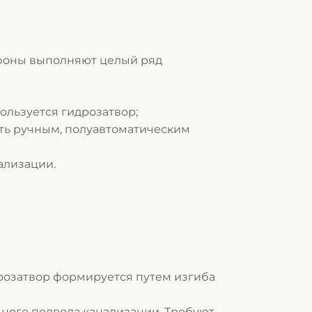
фоны выполняют целый ряд
пользуется гидрозатвор;
ть ручным, полуавтоматическим
ализации.
дрозатвор формируется путем изгиба
ьного подвода канализации. Требуют