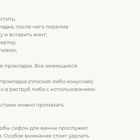
стить;
адка, после чего перелив
 и вставить винт;
ертку;
ливом;
ля прокладок. Все имеющиеся
рокладка (плоская либо конусная);
о в раструб либо с использованием
 стыки можно промазать
обы сифон для ванны прослужил
. Особое внимание стоит уделить